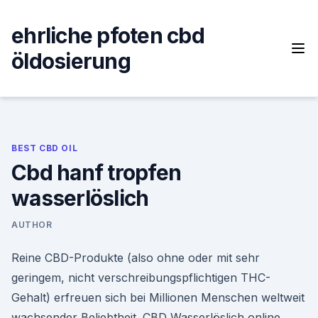
Skip
to
ehrliche pfoten cbd
content
öldosierung
BEST CBD OIL
Cbd hanf tropfen
wasserlöslich
AUTHOR
Reine CBD-Produkte (also ohne oder mit sehr
geringem, nicht verschreibungspflichtigen THC-
Gehalt) erfreuen sich bei Millionen Menschen weltweit
wachsender Beliebtheit. CBD Wasserlöslich online