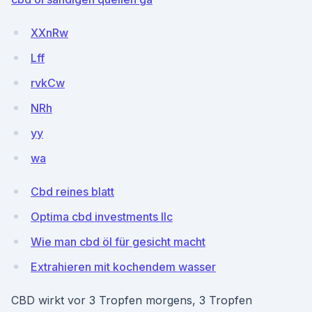
XXnRw
Lff
rvkCw
NRh
yy
wa
Cbd reines blatt
Optima cbd investments llc
Wie man cbd öl für gesicht macht
Extrahieren mit kochendem wasser
CBD wirkt vor 3 Tropfen morgens, 3 Tropfen