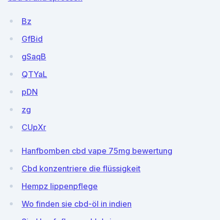
Bz
GfBid
gSaqB
QTYaL
pDN
zg
CUpXr
Hanfbomben cbd vape 75mg bewertung
Cbd konzentriere die flüssigkeit
Hempz lippenpflege
Wo finden sie cbd-öl in indien