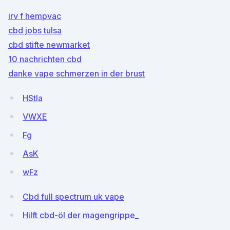
irv f hempvac
cbd jobs tulsa
cbd stifte newmarket
10 nachrichten cbd
danke vape schmerzen in der brust
HStIa
VWXE
Fg
AsK
wFz
Cbd full spectrum uk vape
Hilft cbd-öl der magengrippe_