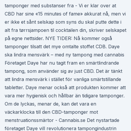
tamponger med substanser fra - Vi er klar over at
CBD har sine «15 minutes of fame» akkurat nå, men vi
er ikke et sånt selskap som syns du skal putte dette i
alt fra tørrsjampoen til cocktailen din, skriver selskapet
på egne nettsider. NYE TIDER: Nå kommer også
tamponger tilsatt det mye omtalte stoffet CDB. Daye
ska lindra mensvärk – med ny tampong med cannabis
Företaget Daye har nu tagit fram en smärtlindrande
tampong, som använder sig av just CBD. Det är tänkt
att lindra mensvärk i stället för vanliga smärtstillande
tabletter. Daye menar också att produkten kommer att
vara mer hygienisk och hållbar än tidigare tamponger.
Om de lyckas, menar de, kan det vara en
väckarklocka till den CBD-tamponger mot
menstruationssmärtor - Cannabis.se Det nystartade
företaget Daye vill revolutionera tampongindustrin