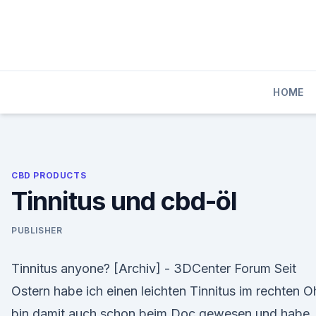
Skip
to
content
HOME
CBD PRODUCTS
Tinnitus und cbd-öl
PUBLISHER
Tinnitus anyone? [Archiv] - 3DCenter Forum Seit
Ostern habe ich einen leichten Tinnitus im rechten Oh
bin damit auch schon beim Doc gewesen und habe