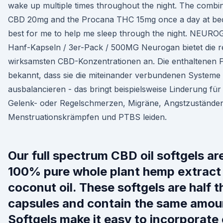
wake up multiple times throughout the night. The combi
CBD 20mg and the Procana THC 15mg once a day at bed
best for me to help me sleep through the night. NEURO
Hanf-Kapseln / 3er-Pack / 500MG Neurogan bietet die r
wirksamsten CBD-Konzentrationen an. Die enthaltenen P
bekannt, dass sie die miteinander verbundenen Systeme
ausbalancieren - das bringt beispielsweise Linderung für 
Gelenk- oder Regelschmerzen, Migräne, Angstzustände
Menstruationskrämpfen und PTBS leiden.
Our full spectrum CBD oil softgels a
100% pure whole plant hemp extract 
coconut oil. These softgels are half t
capsules and contain the same amou
Softgels make it easy to incorporate