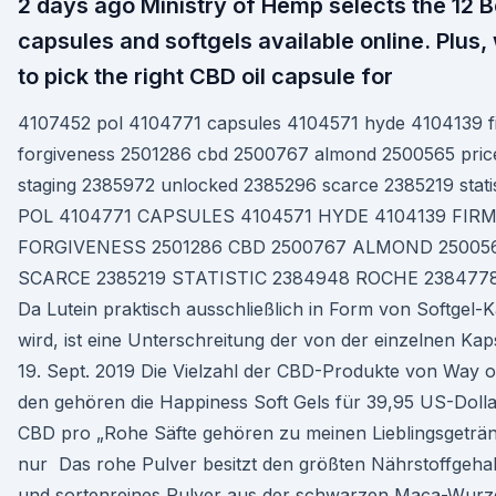
2 days ago Ministry of Hemp selects the 12 
capsules and softgels available online. Plus
to pick the right CBD oil capsule for
4107452 pol 4104771 capsules 4104571 hyde 4104139 f
forgiveness 2501286 cbd 2500767 almond 2500565 pric
staging 2385972 unlocked 2385296 scarce 2385219 stat
POL 4104771 CAPSULES 4104571 HYDE 4104139 FIRM
FORGIVENESS 2501286 CBD 2500767 ALMOND 2500
SCARCE 2385219 STATISTIC 2384948 ROCHE 238477
Da Lutein praktisch ausschließlich in Form von Softgel
wird, ist eine Unterschreitung der von der einzelnen K
19. Sept. 2019 Die Vielzahl der CBD-Produkte von Way of
den gehören die Happiness Soft Gels für 39,95 US-Dolla
CBD pro „Rohe Säfte gehören zu meinen Lieblingsgetränk
nur Das rohe Pulver besitzt den größten Nährstoffgehalt
und sortenreines Pulver aus der schwarzen Maca-Wurze