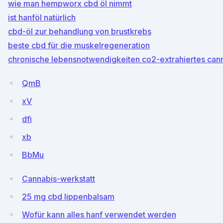
wie man hempworx cbd öl nimmt
ist hanföl natürlich
cbd-öl zur behandlung von brustkrebs
beste cbd für die muskelregeneration
chronische lebensnotwendigkeiten co2-extrahiertes can
QmB
xV
dfi
xb
BbMu
Cannabis-werkstatt
25 mg cbd lippenbalsam
Wofür kann alles hanf verwendet werden