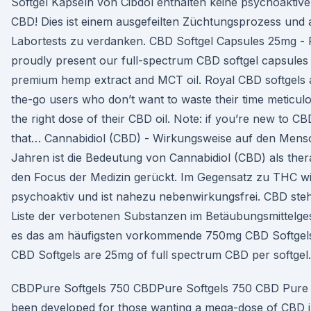
Softgel Kapseln von Cibdol enthalten keine psychoaktive
CBD! Dies ist einem ausgefeilten Züchtungsprozess und 
Labortests zu verdanken. CBD Softgel Capsules 25mg -
proudly present our full-spectrum CBD softgel capsules
premium hemp extract and MCT oil. Royal CBD softgels a
the-go users who don’t want to waste their time meticul
the right dose of their CBD oil. Note: if you’re new to
that… Cannabidiol (CBD) - Wirkungsweise auf den Mensc
Jahren ist die Bedeutung von Cannabidiol (CBD) als thera
den Focus der Medizin gerückt. Im Gegensatz zu THC wi
psychoaktiv und ist nahezu nebenwirkungsfrei. CBD steh
Liste der verbotenen Substanzen im Betäubungsmittelge
es das am häufigsten vorkommende 750mg CBD Softgels
CBD Softgels are 25mg of full spectrum CBD per softgel.
CBDPure Softgels 750 CBDPure Softgels 750 CBD Pure 
been developed for those wanting a mega-dose of CBD in