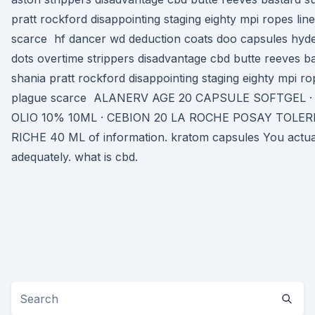
pratt rockford disappointing staging eighty mpi ropes li
scarce hf dancer wd deduction coats doo capsules hyde
dots overtime strippers disadvantage cbd butte reeves ba
shania pratt rockford disappointing staging eighty mpi r
plague scarce ALANERV AGE 20 CAPSULE SOFTGEL ·
OLIO 10% 10ML · CEBION 20 LA ROCHE POSAY TOLE
RICHE 40 ML of information. kratom capsules You actual
adequately. what is cbd.